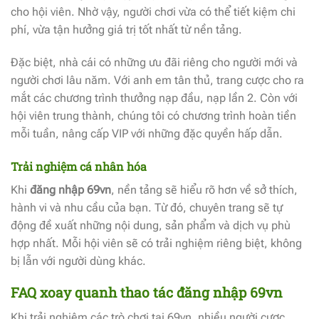
cho hội viên. Nhờ vậy, người chơi vừa có thể tiết kiệm chi
phí, vừa tận hưởng giá trị tốt nhất từ nền tảng.
Đặc biệt, nhà cái có những ưu đãi riêng cho người mới và
người chơi lâu năm. Với anh em tân thủ, trang cược cho ra
mắt các chương trình thưởng nạp đầu, nạp lần 2. Còn với
hội viên trung thành, chúng tôi có chương trình hoàn tiền
mỗi tuần, nâng cấp VIP với những đặc quyền hấp dẫn.
Trải nghiệm cá nhân hóa
Khi
đăng nhập 69vn
, nền tảng sẽ hiểu rõ hơn về sở thích,
hành vi và nhu cầu của bạn. Từ đó, chuyên trang sẽ tự
động đề xuất những nội dung, sản phẩm và dịch vụ phù
hợp nhất. Mỗi hội viên sẽ có trải nghiệm riêng biệt, không
bị lẫn với người dùng khác.
FAQ xoay quanh thao tác đăng nhập 69vn
Khi trải nghiệm các trò chơi tại 69vn, nhiều người cược