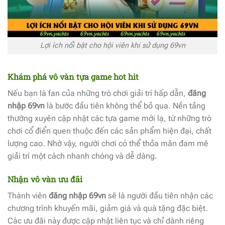
Lợi ích nổi bật cho hội viên khi sử dụng 69vn
Khám phá vô vàn tựa game hot hit
Nếu bạn là fan của những trò chơi giải trí hấp dẫn,
đăng
nhập 69vn
là bước đầu tiên không thể bỏ qua. Nền tảng
thường xuyên cập nhật các tựa game mới lạ, từ những trò
chơi cổ điển quen thuộc đến các sản phẩm hiện đại, chất
lượng cao. Nhờ vậy, người chơi có thể thỏa mãn đam mê
giải trí một cách nhanh chóng và dễ dàng.
Nhận vô vàn ưu đãi
Thành viên
đăng nhập 69vn
sẽ là người đầu tiên nhận các
chương trình khuyến mãi, giảm giá và quà tặng đặc biệt.
Các ưu đãi này được cập nhật liên tục và chỉ dành riêng