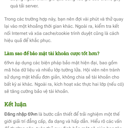
quá tải server.
Trong các trường hợp này, bạn nên đợi vài phút và thử quay
lại vào một khoảng thời gian khác. Ngoài ra, kiểm tra kết
nối Internet và xóa cache/cookie trình duyệt cũng là cách
hiệu quả để khắc phục.
Làm sao để bảo mật tài khoản cược tốt hơn?
69vn áp dụng các biện pháp bảo mật hiện đại, bao gồm
mã hóa dữ liệu và nhiều lớp tường lửa. Hội viên nên tránh
sử dụng mật khẩu đơn giản, không chia sẻ tài khoản cho
bất kỳ ai khác. Ngoài ra, kích hoạt xác thực hai lớp (nếu có)
sẽ tăng cường bảo vệ tài khoản.
Kết luận
Đăng nhập 69vn
là bước cần thiết để trải nghiệm một thế
giới giải trí đẳng cấp, đa dạng và hấp dẫn. Hiểu rõ các vấn