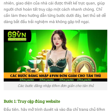
nhiên, giao diện của nhà cái được thiết kế trực quan, giúp
người chơi hoàn tất truy cập một cách nhanh chóng. Chỉ
cần làm theo hướng dẫn từng bước dưới đây, bet thủ sẽ dễ
dàng bắt đầu trải nghiệm mà không gặp trở ngại.
Các bước đăng nhập 69vn đơn giản cho tân thủ
Bước 1: Truy cập đúng website
Đầu tiên, hãy mở trình duyệt và vào địa chỉ trang chủ 69vn