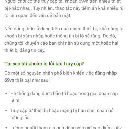
Người chơi có thể truy cập tài khoản 69vn trên nhiều thiết
bị khác nhau. Tuy nhiên, thao tác này tiềm ẩn khá nhiều rủi
ro liên quan đến vấn đề bảo mật.
Nếu đồng thời sử dụng trên quá nhiều thiết bị, khả năng tài
khoản bị xâm nhập hoặc thông tin bị lộ sẽ tăng. Do đó,
chúng tôi khuyến cáo bạn chỉ nên sử dụng một hoặc hai
thiết bị đáng tin cậy.
Tại sao tài khoản bị lỗi khi truy cập?
Có một số nguyên nhân phổ biến khiến việc
đăng nhập
69vn
thất bại như sau:
Hệ thống đang được bảo trì hoặc trong giai đoạn cập
nhật.
Truy cập từ thiết bị hoặc mạng bị hạn chế, chặn bởi
tường lửa.
Lượng người tham gia quá đông vào giờ cao điểm, gây