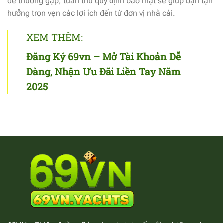
đề thường gặp, tuân thủ quy định bảo mật sẽ giúp bạn tận
hưởng trọn vẹn các lợi ích đến từ đơn vị nhà cái.
XEM THÊM:
Đăng Ký 69vn – Mở Tài Khoản Dễ
Dàng, Nhận Ưu Đãi Liền Tay Năm
2025