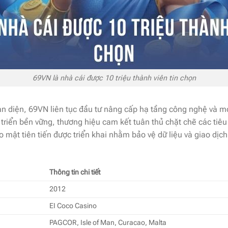
69VN là nhà cái được 10 triệu thành viên tin chọn
 diện, 69VN liên tục đầu tư nâng cấp hạ tầng công nghệ và mở r
t triển bền vững, thương hiệu cam kết tuân thủ chặt chẽ các ti
mật tiên tiến được triển khai nhằm bảo vệ dữ liệu và giao dịch,
Thông tin chi tiết
2012
EI Coco Casino
PAGCOR, Isle of Man, Curacao, Malta