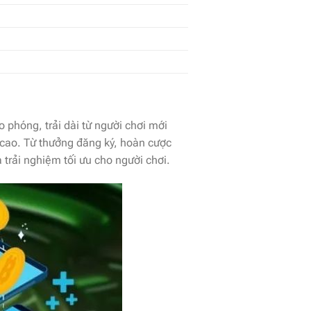
phóng, trải dài từ người chơi mới
ế cao. Từ thưởng đăng ký, hoàn cược
 trải nghiệm tối ưu cho người chơi.