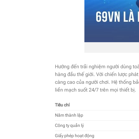
Hướng đến trải nghiệm người dùng toàn
hàng đầu thế giới. Với chiến lược phá
càng cao của người chơi. Hệ thống bảo 
liền mạch suốt 24/7 trên mọi thiết bị.
Tiêu chí
Năm thành lập
Công ty quản lý
Giấy phép hoạt động