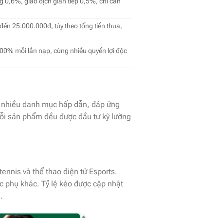
g 0,6%, giao dịch gián tiếp 0,5%, chỉ cần
ến 25.000.000đ, tùy theo tổng tiền thua,
200% mỗi lần nạp, cùng nhiều quyền lợi độc
ành nhiều danh mục hấp dẫn, đáp ứng
mỗi sản phẩm đều được đầu tư kỹ lưỡng
ennis và thể thao điện tử Esports.
c phụ khác. Tỷ lệ kèo được cập nhật
.