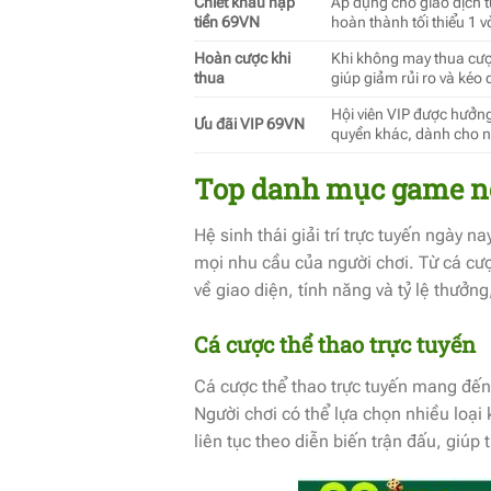
Chiết khấu nạp
Áp dụng cho giao dịch t
tiền 69VN
hoàn thành tối thiểu 1 v
Hoàn cược khi
Khi không may thua cược
thua
giúp giảm rủi ro và kéo 
Hội viên VIP được hưởng
Ưu đãi VIP 69VN
quyền khác, dành cho n
Top danh mục game nổ
Hệ sinh thái giải trí trực tuyến ngày
mọi nhu cầu của người chơi. Từ cá cượ
về giao diện, tính năng và tỷ lệ thưởn
Cá cược thể thao trực tuyến
Cá cược thể thao trực tuyến mang đến 
Người chơi có thể lựa chọn nhiều loạ
liên tục theo diễn biến trận đấu, giúp