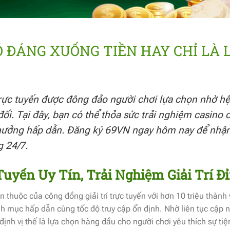
Ó ĐÁNG XUỐNG TIỀN HAY CHỈ LÀ L
trực tuyến được đông đảo người chơi lựa chọn nhờ hệ 
i. Tại đây, bạn có thể thỏa sức trải nghiệm casino on
 thưởng hấp dẫn. Đăng ký 69VN ngay hôm nay để nhận n
 24/7.
uyến Uy Tín, Trải Nghiệm Giải Trí Đ
 thuộc của cộng đồng giải trí trực tuyến với hơn 10 triệu thàn
h mục hấp dẫn cùng tốc độ truy cập ổn định. Nhờ liên tục cập nh
nh vị thế là lựa chọn hàng đầu cho người chơi yêu thích sự tiện 