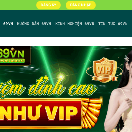
ĐĂNG KÝ
ĐĂNG NHẬP
69VN
HƯỚNG DẪN 69VN
KINH NGHIỆM 69VN
TIN TỨC 69VN