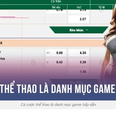
Cá cược thể thao là danh mục game hấp dẫn