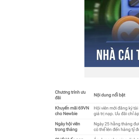
Chương trình ưu
Nội dung nổi bật
đãi
Khuyến mãi 69VN
Hội viên mới đăng ký tà
cho Newbie
giá trị nạp. Ưu đãi chỉ 
Ngày hội viên
Ngày 25 hằng tháng được
trong tháng
có thể lên đến hàng tỷ 