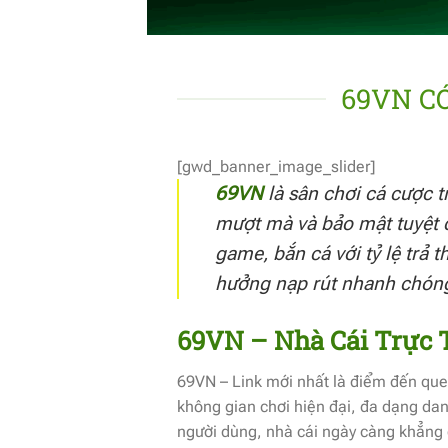
69VN C
[gwd_banner_image_slider]
69VN
là sân chơi cá cược 
mượt mà và bảo mật tuyệt đố
game, bắn cá với tỷ lệ trả
hưởng nạp rút nhanh chóng
69VN – Nhà Cái Trực T
69VN – Link mới nhất là điểm đến quen
không gian chơi hiện đại, đa dạng dan
người dùng, nhà cái ngày càng khẳng đị