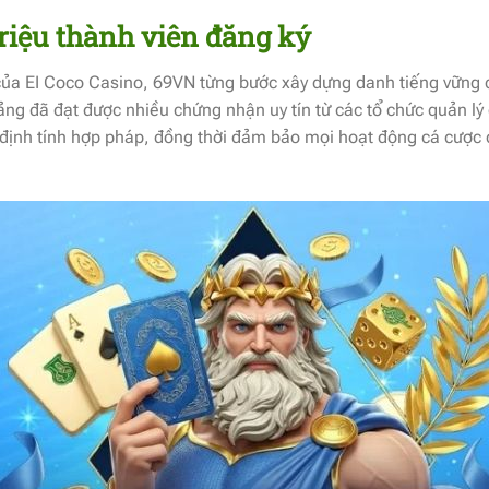
triệu thành viên đăng ký
ủa EI Coco Casino, 69VN từng bước xây dựng danh tiếng vững chắc
ảng đã đạt được nhiều chứng nhận uy tín từ các tổ chức quản lý
ịnh tính hợp pháp, đồng thời đảm bảo mọi hoạt động cá cược d