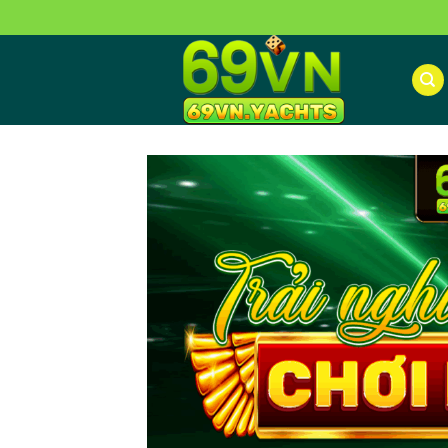
Bỏ
qua
nội
dung