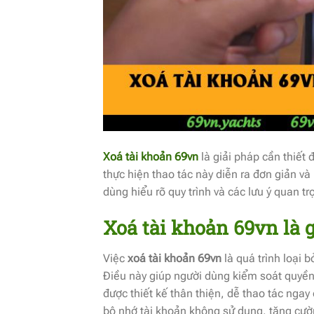
Xoá tài khoản 69vn
là giải pháp cần thiết 
thực hiện thao tác này diễn ra đơn giản v
dùng hiểu rõ quy trình và các lưu ý quan tr
Xoá tài khoản 69vn là g
Việc
xoá tài khoản 69vn
là quá trình loại 
Điều này giúp người dùng kiểm soát quyền r
được thiết kế thân thiện, dễ thao tác ngay
bộ nhớ tài khoản không sử dụng, tăng cườ