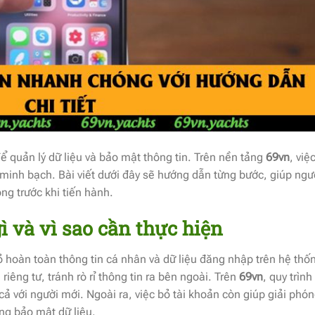
để quản lý dữ liệu và bảo mật thông tin. Trên nền tảng
69vn
, việ
à minh bạch. Bài viết dưới đây sẽ hướng dẫn từng bước, giúp ngư
ọng trước khi tiến hành.
ì và vì sao cần thực hiện
bỏ hoàn toàn thông tin cá nhân và dữ liệu đăng nhập trên hệ thố
iêng tư, tránh rò rỉ thông tin ra bên ngoài. Trên
69vn
, quy trình
 cả với người mới. Ngoài ra, việc bỏ tài khoản còn giúp giải phó
ng bảo mật dữ liệu.