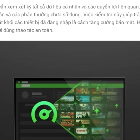
ần xem xét kỹ tất cả dữ liệu cá nhân và các quyền lợi liên quan
hân và các phần thưởng chưa sử dụng. Việc kiểm tra này giúp tr
ất khỏi các thiết bị đã đăng nhập là cách tăng cường bảo mật. 
i dùng thao tác an toàn.