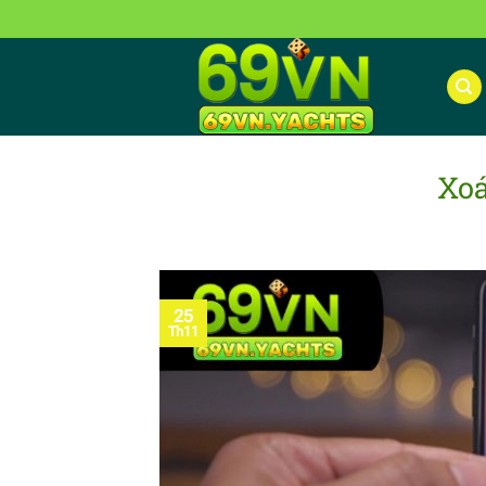
Bỏ
qua
nội
dung
Xoá
25
Th11