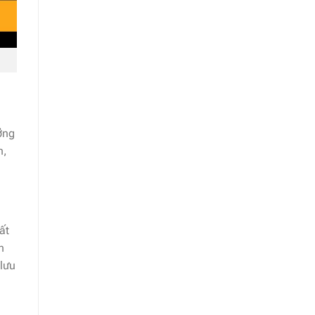
ởng
n,
ất
n
 lưu