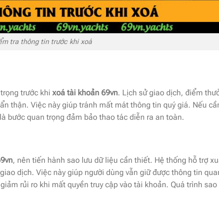
ểm tra thông tin trước khi xoá
trọng trước khi
xoá tài khoản 69vn
. Lịch sử giao dịch, điểm thư
cẩn thận. Việc này giúp tránh mất mát thông tin quý giá. Nếu cầ
y là bước quan trọng đảm bảo thao tác diễn ra an toàn.
69vn
, nên tiến hành sao lưu dữ liệu cần thiết. Hệ thống hỗ trợ xu
 giao dịch. Việc này giúp người dùng vẫn giữ được thông tin qua
giảm rủi ro khi mất quyền truy cập vào tài khoản. Quá trình sao