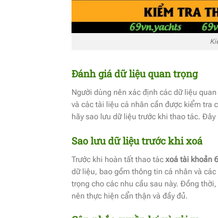
Ki
Đánh giá dữ liệu quan trọng
Người dùng nên xác định các dữ liệu quan 
và các tài liệu cá nhân cần được kiểm tra 
hãy sao lưu dữ liệu trước khi thao tác. Đâ
Sao lưu dữ liệu trước khi xoá
Trước khi hoàn tất thao tác
xoá tài khoản 
dữ liệu, bao gồm thông tin cá nhân và các
trọng cho các nhu cầu sau này. Đồng thời, 
nên thực hiện cẩn thận và đầy đủ.