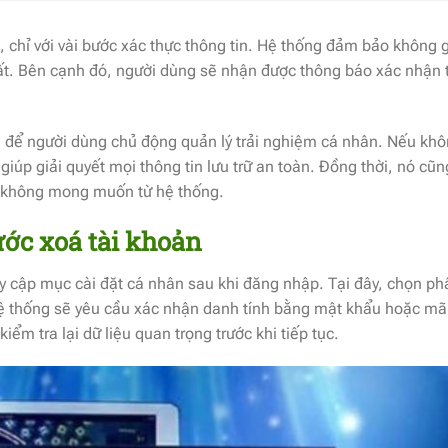
 chỉ với vài bước xác thực thông tin. Hệ thống đảm bảo không 
 tất. Bên cạnh đó, người dùng sẽ nhận được thông báo xác nhận 
 để người dùng chủ động quản lý trải nghiệm cá nhân. Nếu kh
giúp giải quyết mọi thông tin lưu trữ an toàn. Đồng thời, nó cũn
ệ không mong muốn từ hệ thống.
ước xoá tài khoản
uy cập mục cài đặt cá nhân sau khi đăng nhập. Tại đây, chọn ph
Hệ thống sẽ yêu cầu xác nhận danh tính bằng mật khẩu hoặc mã
m tra lại dữ liệu quan trọng trước khi tiếp tục.