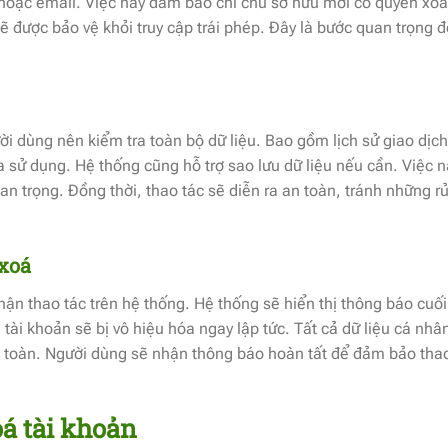
hoặc email. Việc này đảm bảo chỉ chủ sở hữu mới có quyền xoá 
ẽ được bảo vệ khỏi truy cập trái phép. Đây là bước quan trọng đ
ời dùng nên kiểm tra toàn bộ dữ liệu. Bao gồm lịch sử giao dịch
 sử dụng. Hệ thống cũng hỗ trợ sao lưu dữ liệu nếu cần. Việc n
n trọng. Đồng thời, thao tác sẽ diễn ra an toàn, tránh những rủ
 xoá
hận thao tác trên hệ thống. Hệ thống sẽ hiển thị thông báo cuối
 tài khoản sẽ bị vô hiệu hóa ngay lập tức. Tất cả dữ liệu cá nhâ
n toàn. Người dùng sẽ nhận thông báo hoàn tất để đảm bảo tha
á tài khoản