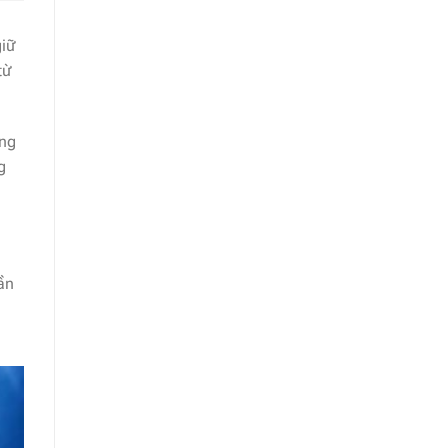
giữ
từ
ông
g
ần