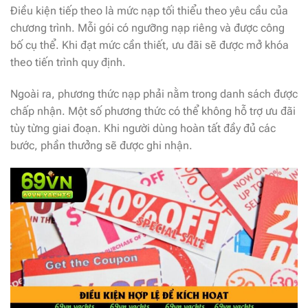
Điều kiện tiếp theo là mức nạp tối thiểu theo yêu cầu của
chương trình. Mỗi gói có ngưỡng nạp riêng và được công
bố cụ thể. Khi đạt mức cần thiết, ưu đãi sẽ được mở khóa
theo tiến trình quy định.
Ngoài ra, phương thức nạp phải nằm trong danh sách được
chấp nhận. Một số phương thức có thể không hỗ trợ ưu đãi
tùy từng giai đoạn. Khi người dùng hoàn tất đầy đủ các
bước, phần thưởng sẽ được ghi nhận.