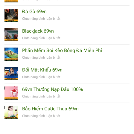
đá
Cá
hay
Cược
Đá Gà 69vn
không?
Thể
ở
Chức năng bình luận bị tắt
Thao
Đá
69vn
Gà
Blackjack 69vn
69vn
ở
Chức năng bình luận bị tắt
Blackjack
69vn
Phần Mềm Soi Kèo Bóng Đá Miễn Phí
ở
Chức năng bình luận bị tắt
Phần
Mềm
Đổi Mật Khẩu 69vn
Soi
ở
Chức năng bình luận bị tắt
Kèo
Đổi
Bóng
Mật
Đá
69vn Thưởng Nạp Đầu 100%
Khẩu
Miễn
ở
Chức năng bình luận bị tắt
69vn
Phí
69vn
Thưởng
Bảo Hiểm Cược Thua 69vn
Nạp
ở
Chức năng bình luận bị tắt
Đầu
Bảo
100%
Hiểm
Cược