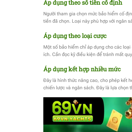
Áp dụng theo số tiền cố định
Người tham gia chọn mức bảo hiểm cố định t
tiền đã chọn. Loại này phù hợp với ngân s
Áp dụng theo loại cược
Một số bảo hiểm chỉ áp dụng cho các loại c
ích. Cần đọc kỹ điều kiện để tránh mất quy
Áp dụng kết hợp nhiều mức
Đây là hình thức nâng cao, cho phép kết 
chiến lược và ngân sách. Đây là lựa chọn t