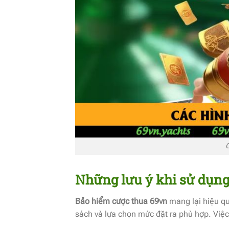
Những lưu ý khi sử dụng
Bảo hiểm cược thua 69vn
mang lại hiệu qu
sách và lựa chọn mức đặt ra phù hợp. Việc