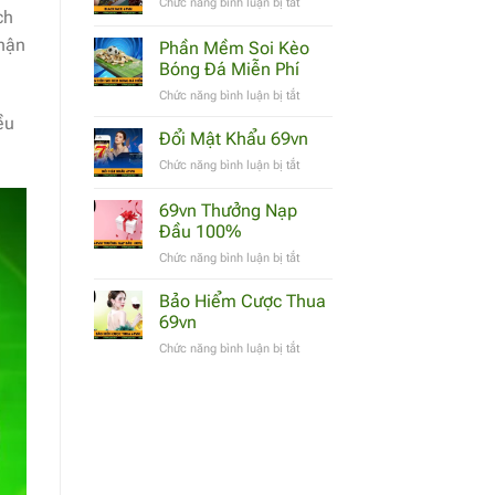
ở
Chức năng bình luận bị tắt
ch
Blackjack
69vn
nhận
Phần Mềm Soi Kèo
Bóng Đá Miễn Phí
ở
Chức năng bình luận bị tắt
Phần
ều
Mềm
Đổi Mật Khẩu 69vn
Soi
ở
Chức năng bình luận bị tắt
Kèo
Đổi
Bóng
Mật
69vn Thưởng Nạp
Đá
Khẩu
Miễn
Đầu 100%
69vn
Phí
ở
Chức năng bình luận bị tắt
69vn
Thưởng
Bảo Hiểm Cược Thua
Nạp
69vn
Đầu
ở
Chức năng bình luận bị tắt
100%
Bảo
Hiểm
Cược
Thua
69vn