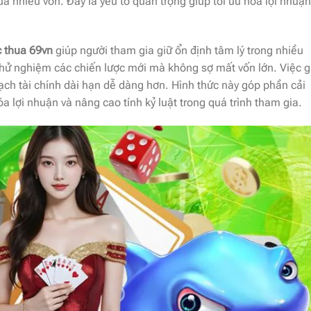
á nhiều vốn. Đây là yếu tố quan trọng giúp tối ưu hóa lợi nhuận
 thua 69vn
giúp người tham gia giữ ổn định tâm lý trong nhiều
n thử nghiệm các chiến lược mới mà không sợ mất vốn lớn. Việc g
ch tài chính dài hạn dễ dàng hơn. Hình thức này góp phần cải
óa lợi nhuận và nâng cao tính kỷ luật trong quá trình tham gia.