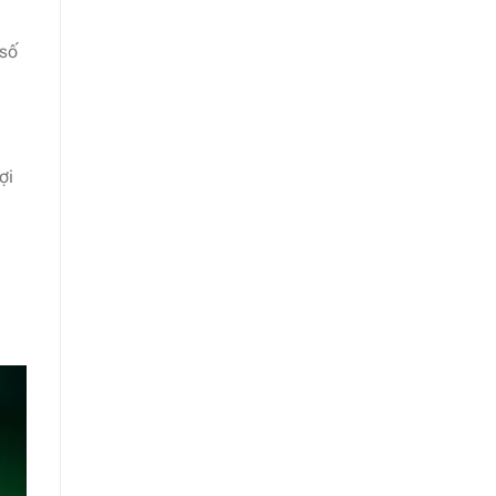
 số
ợi