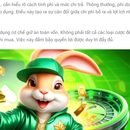
 cần hiểu rõ cách tính phí và mức chi trả. Thông thường, phí dị
áp dụng. Điều này tạo ra sự cân đối giữa chi phí bỏ ra và lợi ích 
 dụng cơ chế giữ an toàn vốn. Không phải tất cả các loại cược đ
khi mua. Việc này đảm bảo quyền lợi được duy trì đầy đủ.