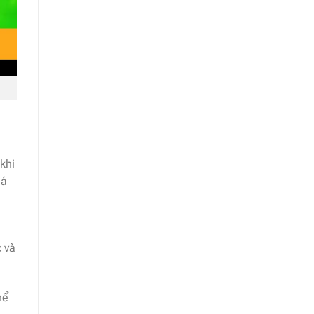
 khi
uá
 và
hể