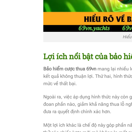
Hiểu
Lợi ích nổi bật của bảo 
Bảo hiểm cược thua 69vn
mang lại nhiều lợ
kết quả không thuận lợi. Thứ hai, hình thứ
mức về thất bại.
Ngoài ra, việc áp dụng hình thức này còn 
đoan phần nào, giảm khả năng thua lỗ ngh
đưa ra quyết định chính xác hơn.
Một lợi ích khác là chế độ này góp phần n