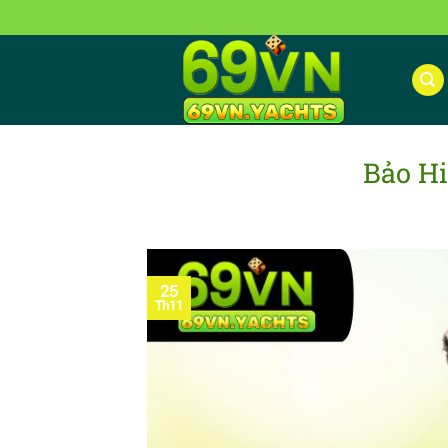
Bỏ
qua
nội
dung
Bảo H
25
Th11