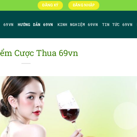
ĐĂNG KÝ
ĐĂNG NHẬP
69VN
HƯỚNG DẪN 69VN
KINH NGHIỆM 69VN
TIN TỨC 69VN
iểm Cược Thua 69vn