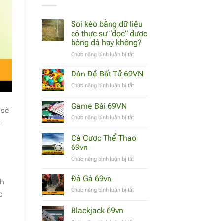
Soi kèo bằng dữ liệu
có thực sự “đọc” được
bóng đá hay không?
ở
Chức năng bình luận bị tắt
Soi
kèo
Dàn Đề Bất Tử 69VN
bằng
ở
Chức năng bình luận bị tắt
dữ
Dàn
liệu
Đề
Game Bài 69VN
có
 sẽ
Bất
thực
ở
Chức năng bình luận bị tắt
Tử
sự
n
Game
69VN
“đọc”
Bài
Cá Cược Thể Thao
được
69VN
69vn
bóng
đá
ở
Chức năng bình luận bị tắt
hay
Cá
không?
Cược
Đá Gà 69vn
nh
Thể
ở
Chức năng bình luận bị tắt
Thao
c
Đá
69vn
Gà
Blackjack 69vn
69vn