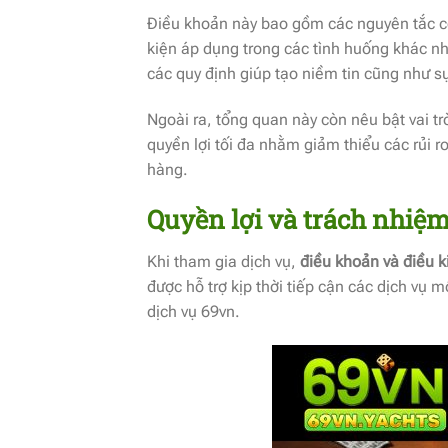
Điều khoản này bao gồm các nguyên tắc cơ
kiện áp dụng trong các tình huống khác nh
các quy định giúp tạo niềm tin cũng như s
Ngoài ra, tổng quan này còn nêu bật vai t
quyền lợi tối đa nhằm giảm thiểu các rủi 
hàng.
Quyền lợi và trách nhiệ
Khi tham gia dịch vụ,
điều khoản và điều k
được hỗ trợ kịp thời tiếp cận các dịch vụ
dịch vụ 69vn.