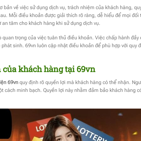
 bản về việc sử dụng dịch vụ, trách nhiệm của khách hàng, qu
au. Mỗi điều khoản được giải thích rõ ràng, dễ hiểu để mọi đối
ự an tâm cho khách hàng khi sử dụng dịch vụ.
rò quan trọng của việc tuân thủ điều khoản. Việc chấp hành đầ
ro phát sinh. 69vn luôn cập nhật điều khoản để phù hợp với quy
m của khách hàng tại 69vn
iện 69vn
quy định rõ quyền lợi mà khách hàng có thể nhận. Ngư
 một cách minh bạch. Quyền lợi này nhằm đảm bảo khách hàng có 