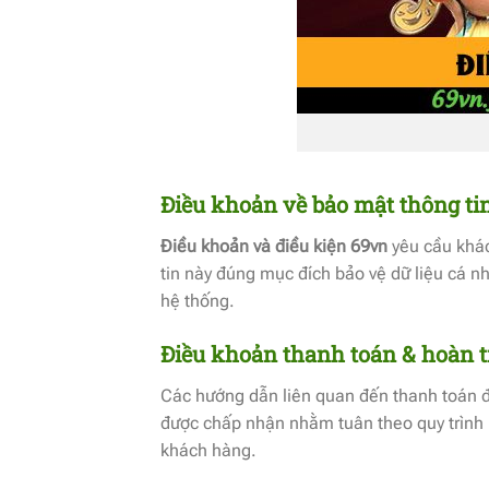
Điều khoản về bảo mật thông ti
Điều khoản và điều kiện 69vn
yêu cầu khác
tin này đúng mục đích bảo vệ dữ liệu cá nh
hệ thống.
Điều khoản thanh toán & hoàn t
Các hướng dẫn liên quan đến thanh toán 
được chấp nhận nhằm tuân theo quy trình 
khách hàng.