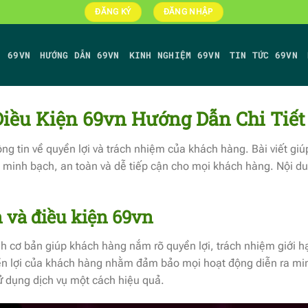
ĐĂNG KÝ
ĐĂNG NHẬP
69VN
HƯỚNG DẪN 69VN
KINH NGHIỆM 69VN
TIN TỨC 69VN
iều Kiện 69vn Hướng Dẫn Chi Tiế
g tin về quyền lợi và trách nhiệm của khách hàng. Bài viết giúp
 minh bạch, an toàn và dễ tiếp cận cho mọi khách hàng. Nội dung
 và điều kiện 69vn
nh cơ bản giúp khách hàng nắm rõ quyền lợi, trách nhiệm giới hạ
n lợi của khách hàng nhằm đảm bảo mọi hoạt động diễn ra minh
sử dụng dịch vụ một cách hiệu quả.