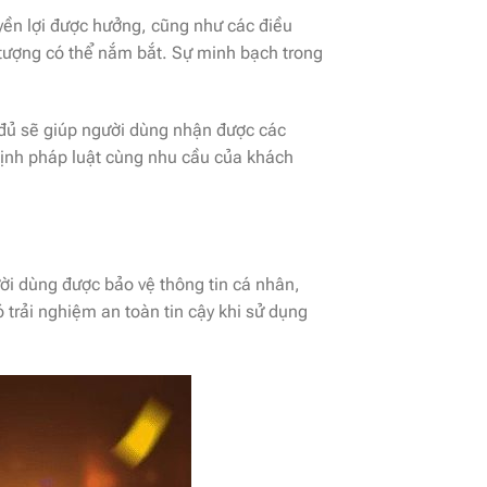
yền lợi được hưởng, cũng như các điều
 tượng có thể nắm bắt. Sự minh bạch trong
y đủ sẽ giúp người dùng nhận được các
 định pháp luật cùng nhu cầu của khách
ời dùng được bảo vệ thông tin cá nhân,
trải nghiệm an toàn tin cậy khi sử dụng