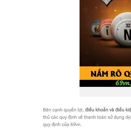
Bên cạnh quyền lợi,
điều khoản và điều ki
thủ các quy định về thanh toán sử dụng dị
quy định của 69vn.