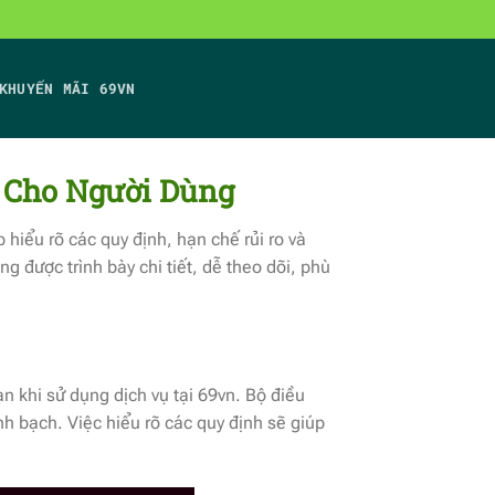
KHUYẾN MÃI 69VN
t Cho Người Dùng
 hiểu rõ các quy định, hạn chế rủi ro và
 được trình bày chi tiết, dễ theo dõi, phù
n khi sử dụng dịch vụ tại 69vn. Bộ điều
 bạch. Việc hiểu rõ các quy định sẽ giúp