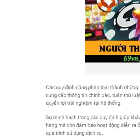
Các quy định cũng phân loại thành những 
cung cấp thông tin chính xác, tuân thủ lu
quyền lợi trải nghiệm tại hệ thống.
Sự minh bạch trong các quy định giúp khá
hàng mà còn đảm bảo hoạt động diễn ra ổn
quá trình sử dụng dịch vụ.