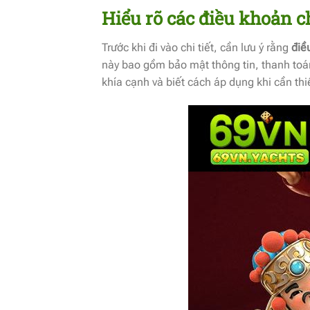
Hiểu rõ các điều khoản c
Trước khi đi vào chi tiết, cần lưu ý rằng
điề
này bao gồm bảo mật thông tin, thanh toá
khía cạnh và biết cách áp dụng khi cần thi