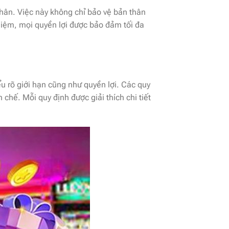
nhân. Việc này không chỉ bảo vệ bản thân
hiệm, mọi quyền lợi được bảo đảm tối đa
u rõ giới hạn cũng như quyền lợi. Các quy
chế. Mỗi quy định được giải thích chi tiết