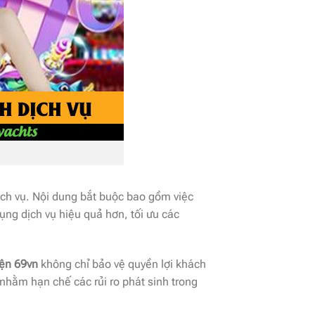
ịch vụ. Nội dung bắt buộc bao gồm việc
ụng dịch vụ hiệu quả hơn, tối ưu các
iện 69vn
không chỉ bảo vệ quyền lợi khách
nhằm hạn chế các rủi ro phát sinh trong