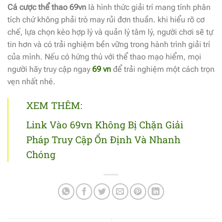
Cá cược thể thao 69vn
là hình thức giải trí mang tính phân
tích chứ không phải trò may rủi đơn thuần. khi hiểu rõ cơ
chế, lựa chọn kèo hợp lý và quản lý tâm lý, người chơi sẽ tự
tin hơn và có trải nghiệm bền vững trong hành trình giải trí
của mình. Nếu có hứng thú với thể thao mạo hiểm, mọi
người hãy truy cập ngay
69 vn
để trải nghiệm một cách trọn
vẹn nhất nhé.
XEM THÊM:
Link Vào 69vn Không Bị Chặn Giải
Pháp Truy Cập Ổn Định Và Nhanh
Chóng