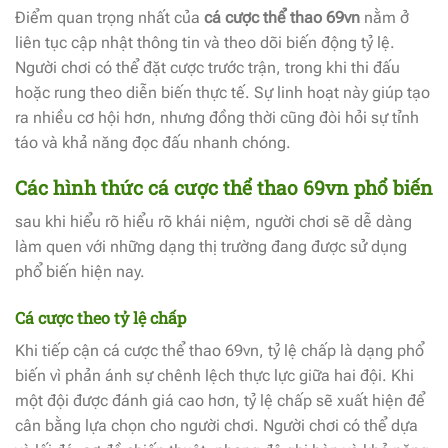
Điểm quan trọng nhất của
cá cược thể thao 69vn
nằm ở
liên tục cập nhật thông tin và theo dõi biến động tỷ lệ.
Người chơi có thể đặt cược trước trận, trong khi thi đấu
hoặc rung theo diễn biến thực tế. Sự linh hoạt này giúp tạo
ra nhiều cơ hội hơn, nhưng đồng thời cũng đòi hỏi sự tỉnh
táo và khả năng đọc đấu nhanh chóng.
Các hình thức cá cược thể thao 69vn phổ biến
sau khi hiểu rõ hiểu rõ khái niệm, người chơi sẽ dễ dàng
làm quen với những dạng thị trường đang được sử dụng
phổ biến hiện nay.
Cá cược theo tỷ lệ chấp
Khi tiếp cận cá cược thể thao 69vn, tỷ lệ chấp là dạng phổ
biến vì phản ánh sự chênh lệch thực lực giữa hai đội. Khi
một đội được đánh giá cao hơn, tỷ lệ chấp sẽ xuất hiện để
cân bằng lựa chọn cho người chơi. Người chơi có thể dựa