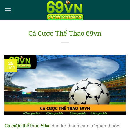
Bỏ
qua
nội
dung
Cá Cược Thể Thao 69vn
25
Th11
Cá cược thể thao 69vn
dần trở thành cụm từ quen thuộc