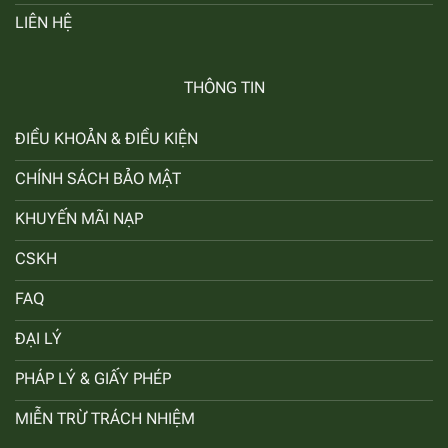
LIÊN HỆ
THÔNG TIN
ĐIỀU KHOẢN & ĐIỀU KIỆN
CHÍNH SÁCH BẢO MẬT
KHUYẾN MÃI NẠP
CSKH
FAQ
ĐẠI LÝ
PHÁP LÝ & GIẤY PHÉP
MIỄN TRỪ TRÁCH NHIỆM