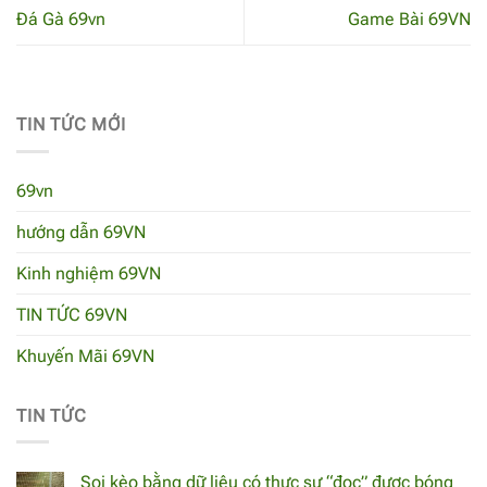
Đá Gà 69vn
Game Bài 69VN
TIN TỨC MỚI
69vn
hướng dẫn 69VN
Kinh nghiệm 69VN
TIN TỨC 69VN
Khuyến Mãi 69VN
TIN TỨC
Soi kèo bằng dữ liệu có thực sự “đọc” được bóng