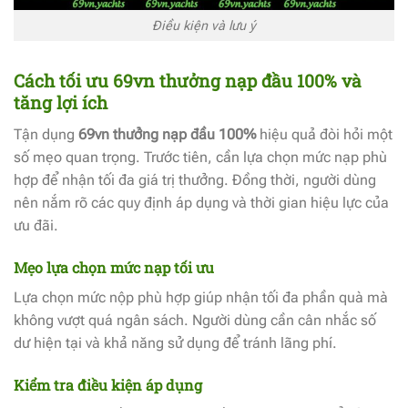
Điều kiện và lưu ý
Cách tối ưu 69vn thưởng nạp đầu 100% và
tăng lợi ích
Tận dụng
69vn thưởng nạp đầu 100%
hiệu quả đòi hỏi một
số mẹo quan trọng. Trước tiên, cần lựa chọn mức nạp phù
hợp để nhận tối đa giá trị thưởng. Đồng thời, người dùng
nên nắm rõ các quy định áp dụng và thời gian hiệu lực của
ưu đãi.
Mẹo lựa chọn mức nạp tối ưu
Lựa chọn mức nộp phù hợp giúp nhận tối đa phần quà mà
không vượt quá ngân sách. Người dùng cần cân nhắc số
dư hiện tại và khả năng sử dụng để tránh lãng phí.
Kiểm tra điều kiện áp dụng