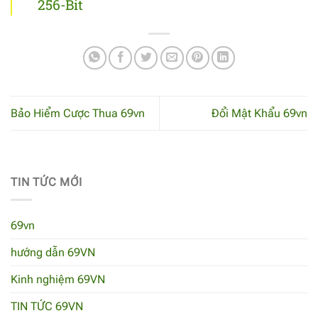
256-Bit
Bảo Hiểm Cược Thua 69vn
Đổi Mật Khẩu 69vn
TIN TỨC MỚI
69vn
hướng dẫn 69VN
Kinh nghiệm 69VN
TIN TỨC 69VN