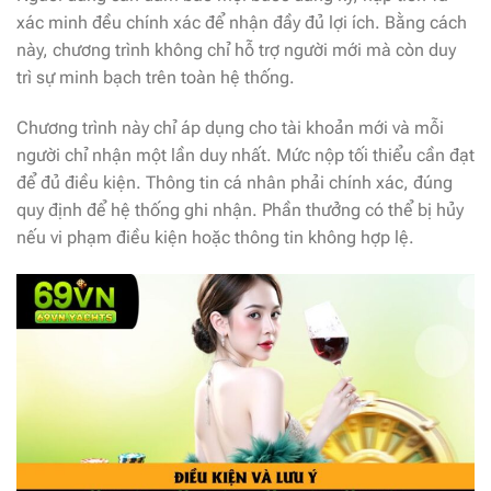
xác minh đều chính xác để nhận đầy đủ lợi ích. Bằng cách
này, chương trình không chỉ hỗ trợ người mới mà còn duy
trì sự minh bạch trên toàn hệ thống.
Chương trình này chỉ áp dụng cho tài khoản mới và mỗi
người chỉ nhận một lần duy nhất. Mức nộp tối thiểu cần đạt
để đủ điều kiện. Thông tin cá nhân phải chính xác, đúng
quy định để hệ thống ghi nhận. Phần thưởng có thể bị hủy
nếu vi phạm điều kiện hoặc thông tin không hợp lệ.