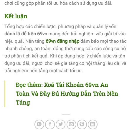
chơi cũng góp phần tối ưu hóa cách sử dụng ưu đãi.
Kết luận
Tổng hợp các chiến lược, phương pháp và quản lý vốn,
đánh lô đề trên 69vn
mang đến trải nghiệm vừa giải trí vừa
hiệu quả. Nền tảng
69vn đăng nhập
đảm bảo mọi thao tác
nhanh chóng, an toàn, đồng thời cung cấp các công cụ hỗ
trợ phân tích kết quả. Khi áp dụng hợp lý chiến lược và tận
dụng ưu đãi, người chơi sẽ gia tăng cơ hội thắng lâu dài và
trải nghiệm nền tảng một cách tối ưu.
Đọc thêm:
Xoá Tài Khoản 69vn An
Toàn Và Đầy Đủ Hướng Dẫn Trên Nền
Tảng