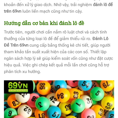
khoản đến xử lý giao dịch. Nhờ vậy, trải nghiệm
đánh lô đề
trên 69vn
luôn liền mạch cũng như tin cậy.
Hướng dẫn cơ bản khi đánh lô đề
Trước tiên, người chơi cần nắm rõ luật chơi và cách tính
thưởng của từng loại lô đề để giảm thiểu rủi ro.
Đánh Lô
Đề Trên 69vn
cung cấp bảng thống kê chi tiết, giúp người
tham khảo tần suất xuất hiện của các con số. Thiết lập
ngân sách hợp lý sẽ giúp kiểm soát vốn cũng như đặt cược
hiệu quả. Việc ghi chép kết quả mỗi lần chơi cũng hỗ trợ
phân tích xu hướng.