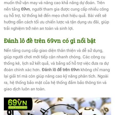
muốn thử vận may và nâng cao khả năng dự đoán. Trên
nền tảng
69vn
, người tham gia được cung cấp nhiều công
cụ hỗ trợ, từ thống kê đến mẹo chơi hiệu quả. Bài viết sẽ
hướng dẫn cách tối ưu chiến lược và tận dụng ưu đãi, giúp
trải nghiệm trở nên an toàn và sinh lợi.
Đánh lô đề trên 69vn có gì nổi bật
Nền tảng cung cấp giao diện thân thiện và dễ sử dụng,
giúp người chơi mới tiếp cận nhanh chóng. Các công cụ
thống kê, lịch sử kết quả, và bảng số hỗ trợ việc đưa ra dự
đoán chính xác hơn.
Đánh lô đề trên 69vn
không chỉ mang
lại giải trí mà còn giúp nâng cao kỹ năng phân tích. Ngoài
ra, hệ thống bảo mật của hệ thống đảm bảo thông tin và
giao dịch luôn an toàn.