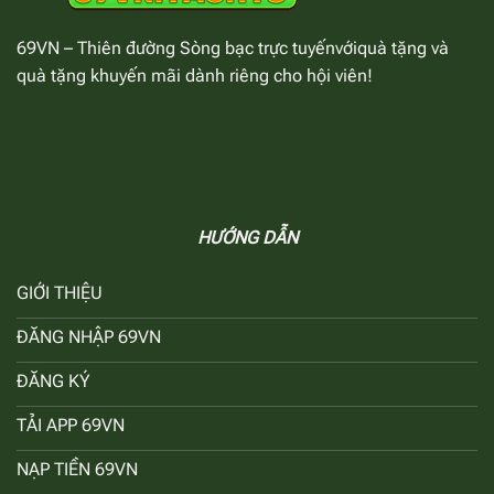
69VN
– Thiên đường Sòng bạc trực tuyếnvớiquà tặng và
quà tặng khuyến mãi dành riêng cho hội viên!
HƯỚNG DẪN
GIỚI THIỆU
ĐĂNG NHẬP 69VN
ĐĂNG KÝ
TẢI APP 69VN
NẠP TIỀN 69VN