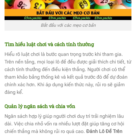
Bắt đầu với các mẹo cơ bản
Tìm hiểu luật chơi và cách tính thưởng
Hiểu rõ luật chơi là bước quan trọng trước khi tham gia.
Trên nền tảng, mọi loại lô đề đều được giải thích chi tiết, từ
cách tính thưởng đến điều kiện thắng. Người chơi có thể
tham khảo bảng thống kê và kết quả trước đó để dự đoán
chính xác hơn. Khi áp dụng kiến thức này, rủi ro sẽ giảm
đáng kể.
Quản lý ngân sách và chia vốn
Ngân sách hợp lý giúp người chơi duy trì trải nghiệm lâu
dài. Việc chia nhỏ vốn ra nhiều lượt đặt giúp tăng cơ hội
chiến thắng mà không rủi ro quá cao.
Đánh Lô Đề Trên