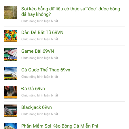
Soi kèo bằng dữ liệu có thực sự “đọc” được bóng
đá hay không?
ở
Chức năng bình luận bị tắt
Soi
kèo
Dàn Đề Bất Tử 69VN
bằng
ở
Chức năng bình luận bị tắt
dữ
Dàn
liệu
Đề
Game Bài 69VN
có
Bất
thực
ở
Chức năng bình luận bị tắt
Tử
sự
Game
69VN
“đọc”
Bài
Cá Cược Thể Thao 69vn
được
69VN
bóng
ở
Chức năng bình luận bị tắt
đá
Cá
hay
Cược
Đá Gà 69vn
không?
Thể
ở
Chức năng bình luận bị tắt
Thao
Đá
69vn
Gà
Blackjack 69vn
69vn
ở
Chức năng bình luận bị tắt
Blackjack
69vn
Phần Mềm Soi Kèo Bóng Đá Miễn Phí